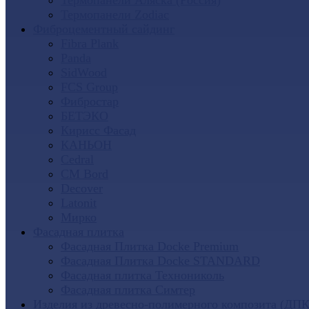
Термопанели Аляска (Россия)
Термопанели Zodiac
Фиброцементный сайдинг
Fibra Plank
Panda
SidWood
FCS Group
Фибростар
БЕТЭКО
Кирисс Фасад
КАНЬОН
Cedral
CM Bord
Decover
Latonit
Мирко
Фасадная плитка
Фасадная Плитка Docke Premium
Фасадная Плитка Docke STANDARD
Фасадная плитка Технониколь
Фасадная плитка Симтер
Изделия из древесно-полимерного композита (ДПК