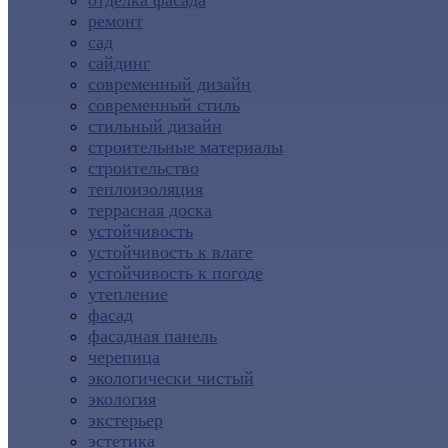
отделка фасада
ремонт
сад
сайдинг
современный дизайн
современный стиль
стильный дизайн
строительные материалы
строительство
теплоизоляция
террасная доска
устойчивость
устойчивость к влаге
устойчивость к погоде
утепление
фасад
фасадная панель
черепица
экологически чистый
экология
экстерьер
эстетика