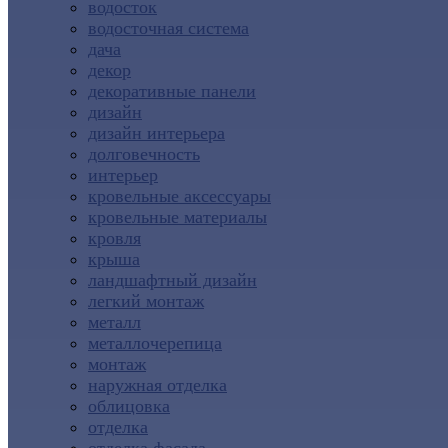
водосток
водосточная система
дача
декор
декоративные панели
дизайн
дизайн интерьера
долговечность
интерьер
кровельные аксессуары
кровельные материалы
кровля
крыша
ландшафтный дизайн
легкий монтаж
металл
металлочерепица
монтаж
наружная отделка
облицовка
отделка