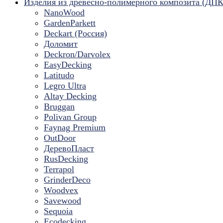
Изделия из древесно-полимерного композита (ДПК
NanoWood
GardenParkett
Deckart (Россия)
Доломит
Deckron/Darvolex
EasyDecking
Latitudo
Legro Ultra
Altay Decking
Bruggan
Polivan Group
Faynag Premium
OutDoor
ДеревоПласт
RusDecking
Terrapol
GrinderDeco
Woodvex
Savewood
Sequoia
Ecodecking