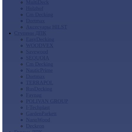
MultiDeck
Holzhof
Cm Decking
Dortmax
Аксесуары HILST
Ступени ДПК
EasyDecking
WOODVEX
Savewood
SEQUOIA
Cm Decking
NauticPrime
Dortmax
TERRAPOL
RusDecking
Faynag
POLIVAN GROUP
I-Techplast
GardenParkett
NanoWood
Deckron