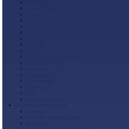
Docke (Дёке)
Альта-Профиль
Grand Line
Ю-Пласт
GrandLine Я-фасад
SteinDorf
АЭЛИТ
Nordside
FineBer
Т-сайдинг (Техоснастка)
ТЕХНОНИКОЛЬ
Доломит
Canada Ridge
Tecos ImaBeL
Royal Stone
VOX
Комплектующие
Фасадные Термопанели
Доломит
Стенолит (Китай-Россия)
BrusDecor