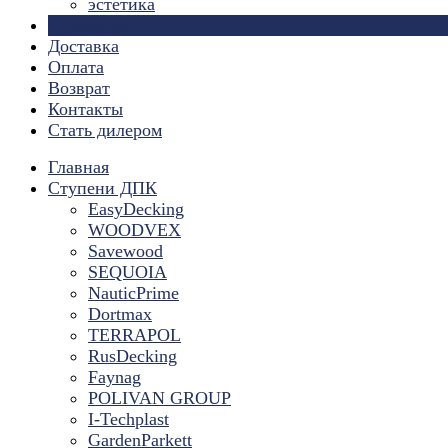
эстетика
Страницы
Доставка
Оплата
Возврат
Контакты
Стать дилером
Главная
Ступени ДПК
EasyDecking
WOODVEX
Savewood
SEQUOIA
NauticPrime
Dortmax
TERRAPOL
RusDecking
Faynag
POLIVAN GROUP
I-Techplast
GardenParkett