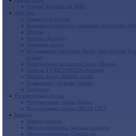
Грядки ДПК
Грядки, клумбы, из ДПК
Для сада
Подвесные кресла
Комплекты мебели с диванами из ротанга AF
Шатры
B:rattan (Италия)
Уличные зонты
Итальянские шезлонги Nardi: Alfa, Omega Tro
и Eden
Пластиковые шезлонги Tweet, Brattan
Мебель TWEET/YALTA (Россия)
Мебель Keter, Allibert, Jardin
Комплекты для кафе, баров.
Хозблоки
Регулируемые опоры
Регулируемые опоры Kronex
Регулируемые опоры HILST LIFT
Кровля
Мягкая кровля
Металлочерепица Металл профиль
Металлочерепица Grand Line