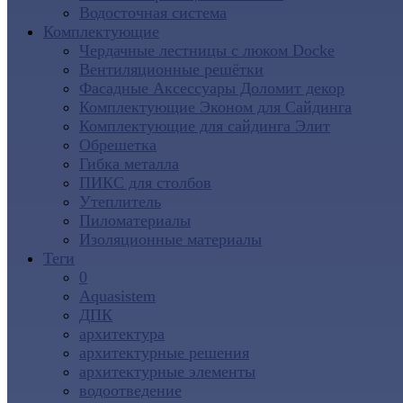
Водосточная система
Комплектующие
Чердачные лестницы с люком Docke
Вентиляционные решётки
Фасадные Аксессуары Доломит декор
Комплектующие Эконом для Сайдинга
Комплектующие для cайдинга Элит
Обрешетка
Гибка металла
ПИКС для столбов
Утеплитель
Пиломатериалы
Изоляционные материалы
Теги
0
Aquasistem
ДПК
архитектура
архитектурные решения
архитектурные элементы
водоотведение