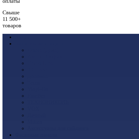
оплаты
Свыше
11 500+
товаров
Акции
Виниловый сайдинг
Docke (Дёке)
Альта-Профиль
Grand Line
Ю-Пласт
Доломит
Tecos
Vinyl-On
FineBer
ТЕХНОНИКОЛЬ
VOX
Дачный
Mitten
Аксессуары для сайдинга
Фасадные панели