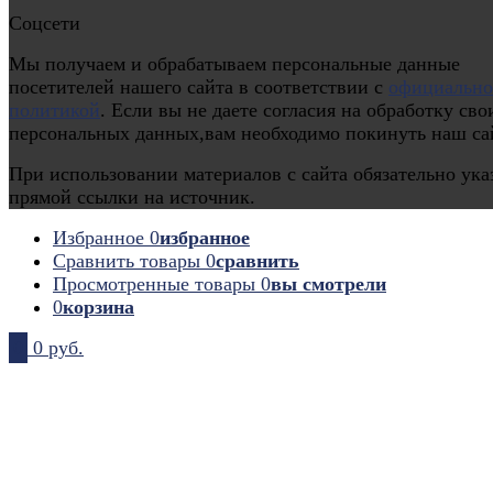
Соцсети
Мы получаем и обрабатываем персональные данные
посетителей нашего сайта в соответствии с
официальн
политикой
. Если вы не даете согласия на обработку сво
персональных данных,вам необходимо покинуть наш са
При использовании материалов с сайта обязательно ука
прямой ссылки на источник.
Избранное
0
избранное
Сравнить товары
0
сравнить
Просмотренные товары
0
вы смотрели
0
корзина
0
0 руб.