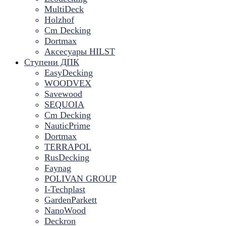
MultiDeck
Holzhof
Cm Decking
Dortmax
Аксесуары HILST
Ступени ДПК
EasyDecking
WOODVEX
Savewood
SEQUOIA
Cm Decking
NauticPrime
Dortmax
TERRAPOL
RusDecking
Faynag
POLIVAN GROUP
I-Techplast
GardenParkett
NanoWood
Deckron