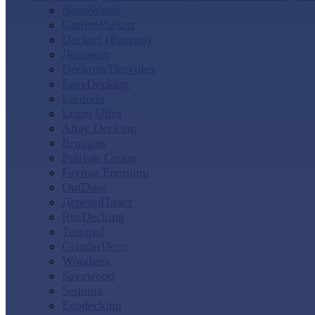
NanoWood
GardenParkett
Deckart (Россия)
Доломит
Deckron/Darvolex
EasyDecking
Latitudo
Legro Ultra
Altay Decking
Bruggan
Polivan Group
Faynag Premium
OutDoor
ДеревоПласт
RusDecking
Terrapol
GrinderDeco
Woodvex
Savewood
Sequoia
Ecodecking